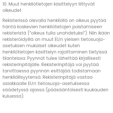
10. Muut henkilötietojen käsittelyyn liittyvät
oikeudet
Rekisterissä olevalla henkilöllä on oikeus pyytää
häntä koskevien henkilötietojen poistamiseen
rekisteristä (“oikeus tulla unohdetuksi”). Niin ikään
rekisteröidyillä on muut EU:n yleisen tietosuoja-
asetuksen mukaiset oikeudet kuten
henkilötietojen käsittelyn rajoittaminen tietyissä
tilanteissa. Pyynnöt tulee lähettää kirjallisesti
rekisterinpitäjälle. Rekisterinpitäjä voi pyytää
tarvittaessa pyynnön esittäjää todistamaan
henkilöllisyytensä. Rekisterinpitäjä vastaa
asiakkaalle EU:n tietosuoja-asetuksessa
säädetyssä ajassa (pääsääntöisesti kuukauden
kuluessa).