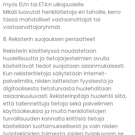
myös EU:n tai ETA:n ulkopuolelle.
Mikäli luovutat henkilötietoja eri tahoille, kerro
tässä mahdolliset vastaanottajat tai
vastaanottajaryhmät.
8. Rekisterin suojauksen periaatteet
Rekisterin käsittelyssä noudatetaan
huolellisuutta ja tietojärjestelmien avulla
käsiteltävät tiedot suojataan asianmukaisesti.
Kun rekisteritietoja säilytetään Internet-
palvelimilla, niiden laitteiston fyysisestä ja
digitaalisesta tietoturvasta huolehditaan
asiaankuuluvasti. Rekisterinpitäjä huolehtii siitä,
että tallennettuja tietoja sekä palvelimien
käyttöoikeuksia ja muita henkilötietojen
turvallisuuden kannalta kriittisiä tietoja
käsitellään luottamuksellisesti ja vain niiden
työntekijöiden toimesta, joiden työnkuvaan se