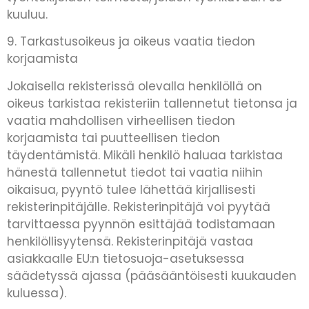
kuuluu.
9. Tarkastusoikeus ja oikeus vaatia tiedon
korjaamista
Jokaisella rekisterissä olevalla henkilöllä on
oikeus tarkistaa rekisteriin tallennetut tietonsa ja
vaatia mahdollisen virheellisen tiedon
korjaamista tai puutteellisen tiedon
täydentämistä. Mikäli henkilö haluaa tarkistaa
hänestä tallennetut tiedot tai vaatia niihin
oikaisua, pyyntö tulee lähettää kirjallisesti
rekisterinpitäjälle. Rekisterinpitäjä voi pyytää
tarvittaessa pyynnön esittäjää todistamaan
henkilöllisyytensä. Rekisterinpitäjä vastaa
asiakkaalle EU:n tietosuoja-asetuksessa
säädetyssä ajassa (pääsääntöisesti kuukauden
kuluessa).