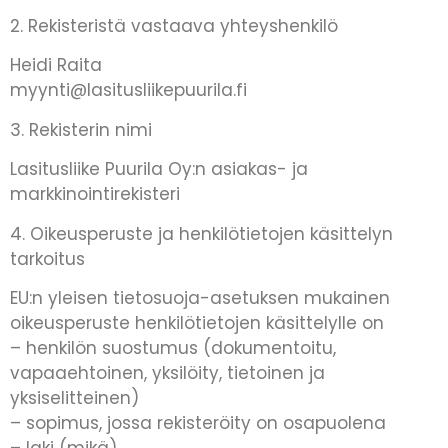
2. Rekisteristä vastaava yhteyshenkilö
Heidi Raita
myynti@lasitusliikepuurila.fi
3. Rekisterin nimi
Lasitusliike Puurila Oy:n asiakas- ja
markkinointirekisteri
4. Oikeusperuste ja henkilötietojen käsittelyn
tarkoitus
EU:n yleisen tietosuoja-asetuksen mukainen
oikeusperuste henkilötietojen käsittelylle on
– henkilön suostumus (dokumentoitu,
vapaaehtoinen, yksilöity, tietoinen ja
yksiselitteinen)
– sopimus, jossa rekisteröity on osapuolena
– laki (mikä)