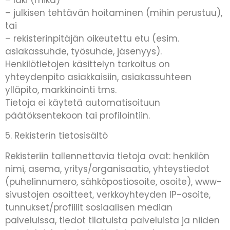
– julkisen tehtävän hoitaminen (mihin perustuu),
tai
– rekisterinpitäjän oikeutettu etu (esim.
asiakassuhde, työsuhde, jäsenyys).
Henkilötietojen käsittelyn tarkoitus on
yhteydenpito asiakkaisiin, asiakassuhteen
ylläpito, markkinointi tms.
Tietoja ei käytetä automatisoituun
päätöksentekoon tai profilointiin.
5. Rekisterin tietosisältö
Rekisteriin tallennettavia tietoja ovat: henkilön
nimi, asema, yritys/organisaatio, yhteystiedot
(puhelinnumero, sähköpostiosoite, osoite), www-
sivustojen osoitteet, verkkoyhteyden IP-osoite,
tunnukset/profiilit sosiaalisen median
palveluissa, tiedot tilatuista palveluista ja niiden