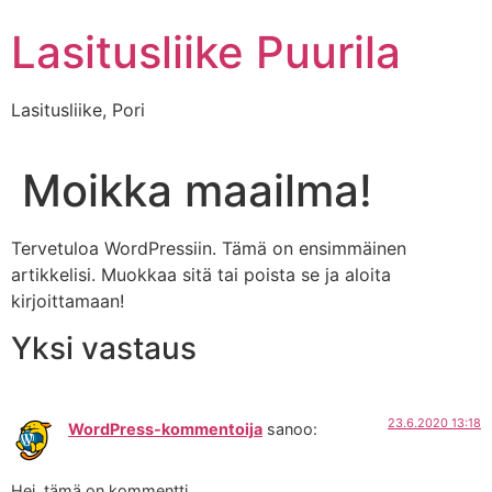
Mene
Lasitusliike Puurila
sisältöön
Lasitusliike, Pori
Moikka maailma!
Tervetuloa WordPressiin. Tämä on ensimmäinen
artikkelisi. Muokkaa sitä tai poista se ja aloita
kirjoittamaan!
Yksi vastaus
23.6.2020 13:18
WordPress-kommentoija
sanoo:
Hei, tämä on kommentti.